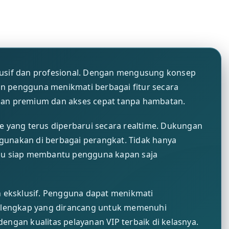
lusif dan profesional. Dengan mengusung konsep
n pengguna menikmati berbagai fitur secara
yanan premium dan akses cepat tanpa hambatan.
 yang terus diperbarui secara realtime. Dukungan
unakan di berbagai perangkat. Tidak hanya
alu siap membantu pengguna kapan saja
eksklusif. Pengguna dapat menikmati
ur lengkap yang dirancang untuk memenuhi
ngan kualitas pelayanan VIP terbaik di kelasnya.