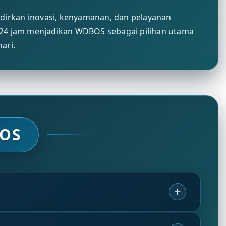
dirkan inovasi, kenyamanan, dan pelayanan
h 24 jam menjadikan WDBOS sebagai pilihan utama
ari.
BOS
tampilan profesional, dan sistem yang stabil