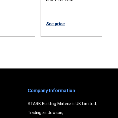
See price
Company Information
STARK Building Materials UK Limited,
Trading as Jewson,