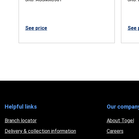
See price
See 
Helpful links
Our compan
Branch locator
About Togel
Delivery & collection information
Careers